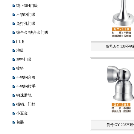
纯正304门吸
不锈钢门吸
免打孔门吸
锌合金/铁合金门吸
门顶
货号:GY-138不锈
地吸
塑料门吸
铰链
不锈钢合页
不锈钢拉手
钢珠滑轨
插销、门栓
小五金
包装
货号:GY-208不