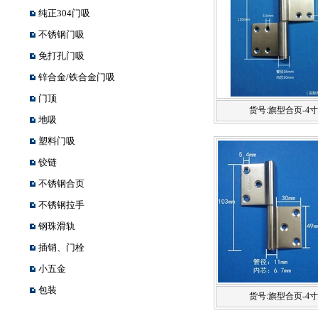
纯正304门吸
不锈钢门吸
免打孔门吸
锌合金/铁合金门吸
门顶
货号:旗型合页-4寸3
地吸
塑料门吸
铰链
不锈钢合页
不锈钢拉手
钢珠滑轨
插销、门栓
小五金
包装
货号:旗型合页-4寸2